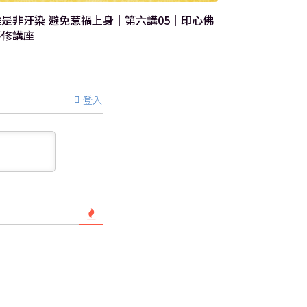
西方極樂世界 
 避免惹禍上身｜第六講05｜印心佛
佛法專修講座
專修講座
登入