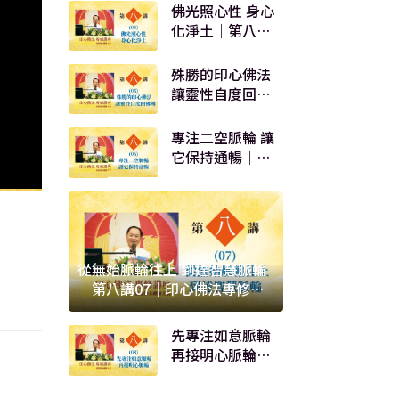
佛法專修講座
佛光照心性 身心
化淨土｜第八講
04｜印心佛法專
修講座
殊勝的印心佛法
讓靈性自度回佛
國｜第八講05｜
印心佛法專修講
專注二空脈輪 讓
座
它保持通暢｜第
八講06｜印心佛
法專修講座
從無始脈輪往上 到達智慧脈輪
｜第八講07｜印心佛法專修講
座
先專注如意脈輪
再接明心脈輪｜
第八講08｜印心
佛法專修講座