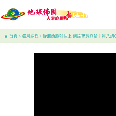
Skip
to
main
content
首頁
>
每月課程
>
從無始脈輪往上 到達智慧脈輪｜第八講