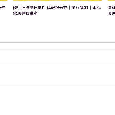
心佛
修行正法提升靈性 福報跟著來｜第八講01｜印心
遠離是非汙染
佛法專修講座
法