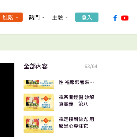
第七講05｜印心
佛法專修講座
修行把心放中道
facebook
youtu
清淨無染無所求
進階
熱門
主題
登入
｜第七講06｜印
心佛法專修講座
專注如意脈輪 感
覺兩腎的變化｜
第七講07｜印心
佛法專修講座
專注明心脈輪 感
應它的溫度｜第
全部內容
63/64
七講08｜印心佛
法專修講座
修行正法提升靈
性 福報跟著來｜
第八講01｜印心
佛法專修講座
禪宗開經偈 妙解
真實義｜第八講
02｜印心佛法專
修講座
禪定接到佛光 用
感恩心專注它｜
第八講03｜印心