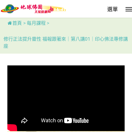
Skip
選單
to
main
content
首頁
>
每月課程
>
修行正法提升靈性 福報跟著來｜第八講01｜印心佛法專修講
座