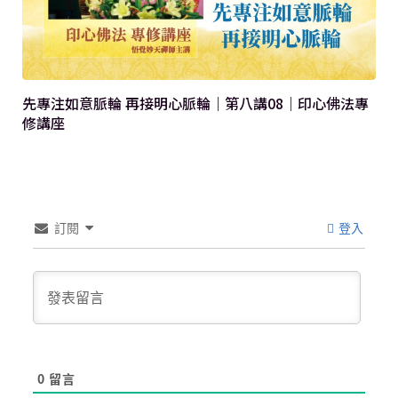
先專注如意脈輪 再接明心脈輪｜第八講08｜印心佛法專
修講座
訂閱
登入
0
留言