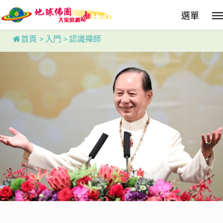
Skip
選單
to
main
content
首頁
>
入門
>
認識禪師