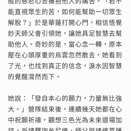
般的慈悲心去擁抱他人的痛苦。「若不
能直視眾生的苦，如何能幫助一切眾生
解脫？」於是華蓮打開心門，相信悟覺
妙天師父會引領她，讓她具足智慧去幫
助他人。奇妙的是，當心念一轉，原本
壓在心頭厚重的烏雲忽然散去，她看到
了光，也找到真正的信念，淚水因智慧
的覺醒潸然而下。
她說：「發自本心的願力，力量無比強
大。」營隊結束後，連續幾天她都在心
中祝願祈禱，觀想三色光為未來道場加
持，祈請釋迦牟尼佛、師父與諸佛菩薩