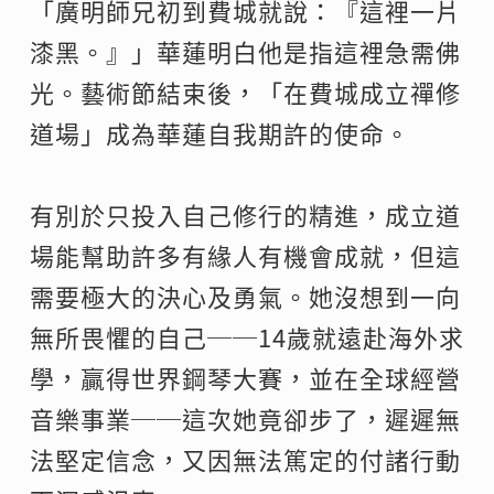
「廣明師兄初到費城就說：『這裡一片
漆黑。』」華蓮明白他是指這裡急需佛
光。藝術節結束後，「在費城成立禪修
道場」成為華蓮自我期許的使命。
有別於只投入自己修行的精進，成立道
場能幫助許多有緣人有機會成就，但這
需要極大的決心及勇氣。她沒想到一向
無所畏懼的自己──14歲就遠赴海外求
學，贏得世界鋼琴大賽，並在全球經營
音樂事業──這次她竟卻步了，遲遲無
法堅定信念，又因無法篤定的付諸行動