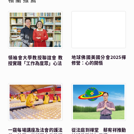
領袖會大學教授聯誼會 教
地球佛國美國分會2025禪
授實踐「工作為度眾」心法
修營：心的開悟
一窺每場講座及法會的護法
從法庭到禪堂 蔡宥祥推動