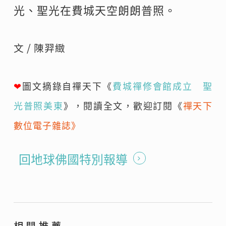
光、聖光在費城天空朗朗普照。
文 / 陳羿緻
❤
圖文摘錄自禪天下《
費城禪修會館成立 聖
光普照美東
》，閱讀全文，歡迎訂閱《
禪天下
數位電子雜誌
》
回地球佛國特別報導
相 關 推 薦