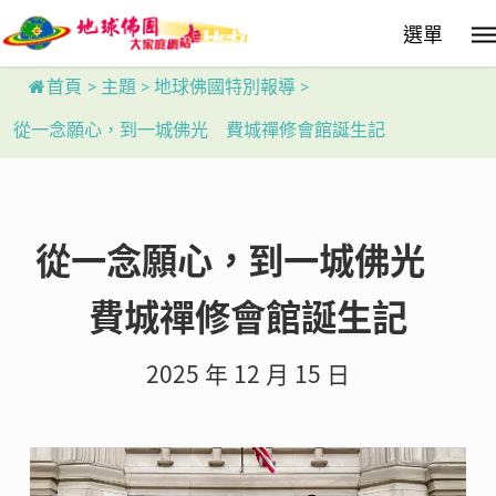
Skip
選單
to
main
content
首頁
>
主題
>
地球佛國特別報導
>
從一念願心，到一城佛光 費城禪修會館誕生記
從一念願心，到一城佛光
費城禪修會館誕生記
2025 年 12 月 15 日