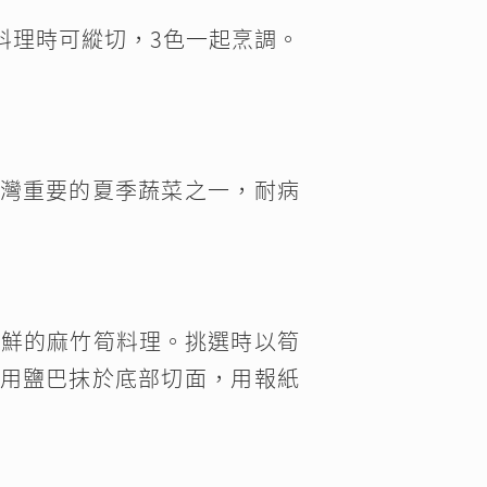
料理時可縱切，3色一起烹調。
灣重要的夏季蔬菜之一，耐病
新鮮的麻竹筍料理。挑選時以筍
用鹽巴抹於底部切面，用報紙