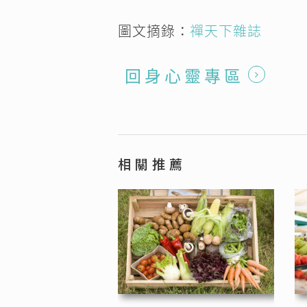
圖文摘錄：
禪天下雜誌
回 身 心 靈 專 區
相 關 推 薦