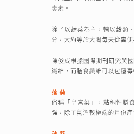
毒素。
除了以蔬菜為主，輔以穀類、
分，大約等於大腸每天從糞便
陳俊成根據國際期刊研究與國
纖維，而膳食纖維可以包覆毒
落 葵
俗稱「皇宮菜」，黏稠性膳
強，除了氣溫較極端的月份產
秋 葵