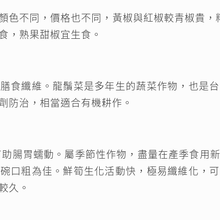
顏色不同，價格也不同，黃椒與紅椒較青椒貴，
食，熟果甜椒宜生食。
性膳食纖維。龍鬚菜是多年生的蔬菜作物，也是台
劑防治，相當適合有機耕作。
有助腸胃蠕動。屬季節性作物，盡量在產季食用
部碗口粗為佳。鮮筍生化活動快，極易纖維化，可
較久。