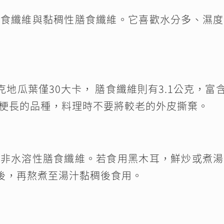
膳食纖維與黏稠性膳食纖維。它喜歡水分多、濕度
克地瓜葉僅30大卡， 膳食纖維則有3.1公克，富
梗長的品種，料理時不要將較老的外皮撕棄。
有非水溶性膳食纖維。若食用黑木耳，鮮炒或煮湯
次後，再熬煮至湯汁黏稠後食用。