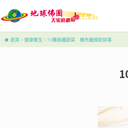
Skip
to
main
content
首頁
>
健康養生
>
10種高纖蔬菜 補充纖維助排毒