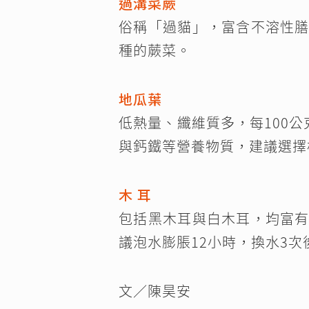
過溝菜蕨
俗稱「過貓」，富含不溶性
種的蕨菜。
地瓜葉
低熱量、纖維質多，每100公
與鈣鐵等營養物質，建議選擇
木 耳
包括黑木耳與白木耳，均富
議泡水膨脹12小時，換水3
文／陳昊安