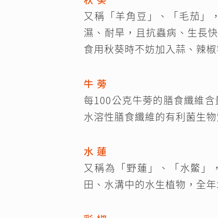
又稱「羊角豆」、「毛茄」
濕、耐旱，且抗蟲病、生長
食用秋葵時不妨加入蒜、辣椒
牛 蒡
每100公克牛蒡的膳食纖維
水溶性膳食纖維的有利菌生物
水 蓮
又稱為「野蓮」、「水鱉」
田、水溝中的水生植物，全年