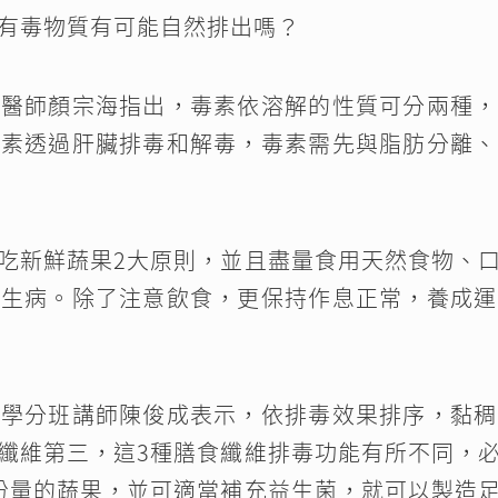
有毒物質有可能自然排出嗎？
治醫師顏宗海指出，毒素依溶解的性質可分兩種，
毒素透過肝臟排毒和解毒，毒素需先與脂肪分離、
吃新鮮蔬果2大原則，並且盡量食用天然食物、
離生病。除了注意飲食，更保持作息正常，養成運
師學分班講師陳俊成表示，依排毒效果排序，黏稠
纖維第三，這3種膳食纖維排毒功能有所不同，
份量的蔬果，並可適當補充益生菌，就可以製造