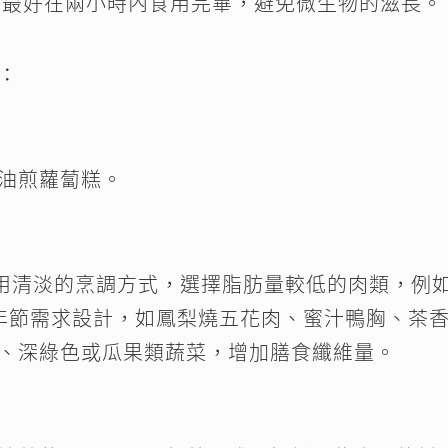
 最好在兩小時內食用完畢，避免微生物的滋長。
：
油煎蘿蔔糕。
使用清淡的烹調方式，選擇脂肪量較低的肉類，例
年節需求設計，如鳳梨燒五花肉、蜜汁鴨胸、茶
、深綠色或瓜果類蔬菜，增加膳食纖維量。