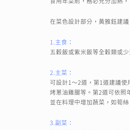
食用年菜前，務必充分加熱，
在菜色設計部分，黃雅鈺建議
1.主食：
五穀飯或紫米飯等全穀類或少
2.主菜：
可設計1～2道，第1道建議
烤蔥油雞腿等。第2道可依照
並在料理中增加蔬菜，如筍絲
3.副菜：