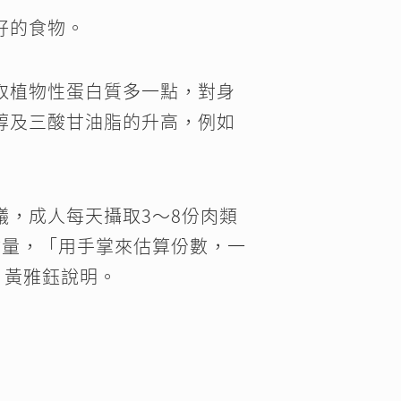
好的食物。
取植物性蛋白質多一點，對身
醇及三酸甘油脂的升高，例如
，成人每天攝取3～8份肉類
估量，「用手掌來估算份數，一
」黃雅鈺說明。