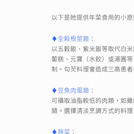
以下是她提供年菜食用的小原
♦全榖根莖類：
以五穀飯、紫米飯等取代白米
蔔糕、元寶（水餃）或湯圓等
制。勾芡料理會造成三高患者
♦豆魚肉蛋類：
可攝取油脂較低的肉類，如雞
類。選擇清淡烹調方式的料理
♦蔬菜：