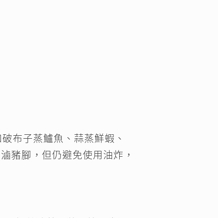
如破布子蒸鱸魚、蒜蒸鮮蝦、
香滷豬腳，但仍避免使用油炸，