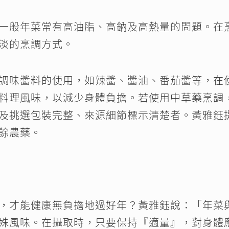
一般年菜常有高油脂、高鈉及高熱量的問題。在
淡的烹調方式。
調味醬料的使用，如辣醬、醬油、番茄醬等，在
料理風味，以減少身體負擔。若使用中草藥烹調
及挑選包裝完整、來源細節標示清楚者。黃雅鈺
餘農藥。
，才能健康無負擔地過好年？黃雅鈺說：「年菜
殊風味。在攝取時，只要保持『適量』，對身體