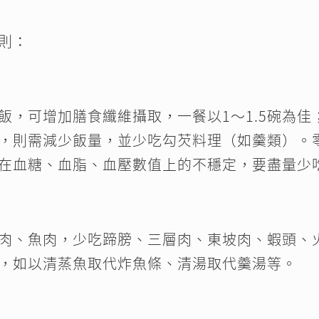
則：
飯，可增加膳食纖維攝取，一餐以1～1.5碗為
，則需減少飯量，並少吃勾芡料理（如羹類）。
在血糖、血脂、血壓數值上的不穩定，要盡量少
肉、魚肉，少吃蹄膀、三層肉、東坡肉、蝦頭、
，如以清蒸魚取代炸魚條、清湯取代羹湯等。