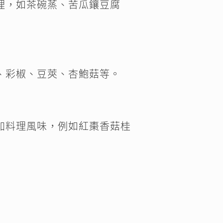
理，如茶碗蒸、苦瓜鑲豆腐
、彩椒、豆莢、杏鮑菇等。
加料理風味，例如紅棗香菇桂