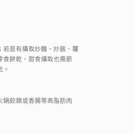
佳；若是有攝取炒麵、炒飯、蘿
零食餅乾、甜食攝取也需節
吃。
火鍋餃類或香腸等高脂肪肉