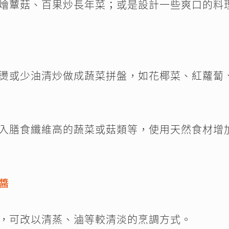
燴蕈菇、百果炒長年菜；或是設計一些爽口的料
燙或少油清炒做成蔬菜拼盤，如花椰菜、紅蘿蔔
入膳食纖維高的蔬菜或菇類等，使用天然食材增
醬
，可改以清蒸、滷等較清淡的烹調方式。