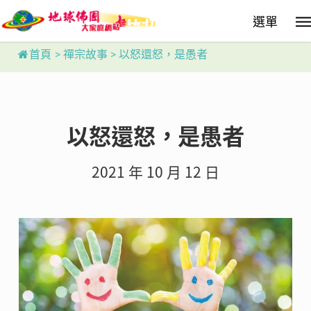
Skip
選單
to
main
content
首頁
>
禪宗故事
>
以怒還怒，是愚者
以怒還怒，是愚者
2021 年 10 月 12 日