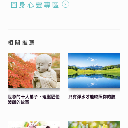
回 身 心 靈 專 區
相 關 推 薦
世尊的十大弟子，理髮匠優
只有淨水才能映照你的臉
波離的故事