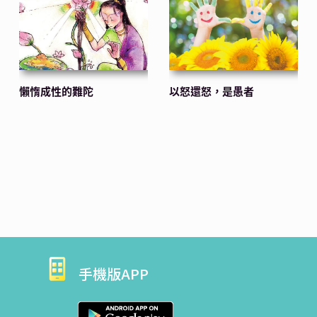
懶惰成性的難陀
以怒還怒，是愚者
手機版APP