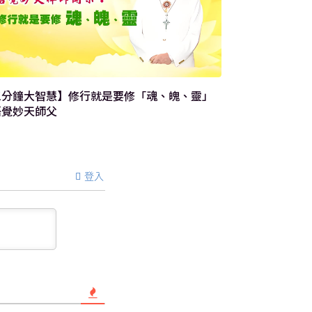
三分鐘大智慧】修行就是要修「魂、魄、靈」
【三分鐘大智
悟覺妙天師父
登入