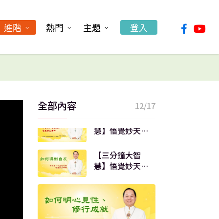
三個門，要走哪
個門？｜悟覺妙
【三分鐘大智
天師父
facebook
youtu
慧】修行就是要
進階
熱門
主題
登入
修「魂、魄、
靈」｜悟覺妙天
【三分鐘大智
師父
慧】悟覺妙天師
父說《心經》：
何謂「無明
【三分鐘大智
盡」、「老死
慧】悟覺妙天師
盡」？
全部內容
12/17
父說《金剛
經》：何謂真正
【三分鐘大智
微塵？
慧】悟覺妙天師
父說《金剛
經》：何謂真正
【三分鐘大智
的世界？
慧】悟覺妙天師
父說《心經》：
如何得到自在