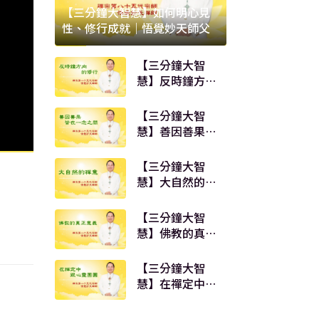
【三分鐘大智慧】如何明心見
性、修行成就｜悟覺妙天師父
【三分鐘大智
慧】反時鐘方向
的修行｜悟覺妙
天師父
【三分鐘大智
慧】善因善果皆
在一念之間｜悟
覺妙天師父
【三分鐘大智
慧】大自然的禪
意｜悟覺妙天師
父
【三分鐘大智
慧】佛教的真正
意義｜悟覺妙天
師父
【三分鐘大智
慧】在禪定中跟
心靈團圓｜悟覺
妙天師父