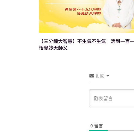
說《心經》：何
【三分鐘大智慧】不生氣不生氣 活到一百
悟覺妙天師父
訂閱
0
留言