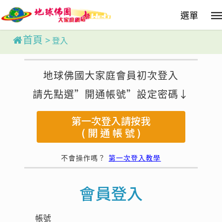
Skip
選單
to
main
content
首頁
>
登入
地球佛國大家庭會員初次登入
請先點選”開通帳號”設定密碼↓
第一次登入請按我
( 開 通 帳 號 )
不會操作嗎？
第一次登入教學
會員登入
帳號