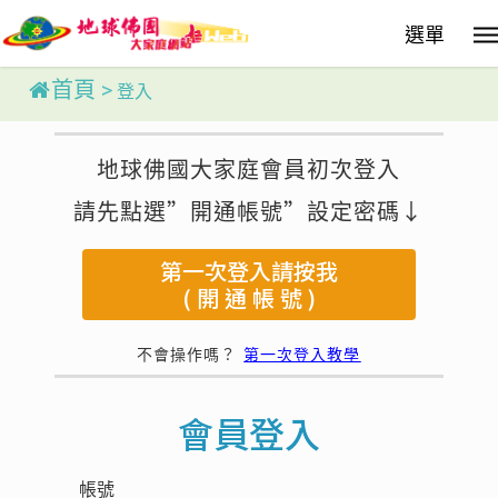
Skip
選單
to
main
content
首頁
>
登入
地球佛國大家庭會員初次登入
請先點選”開通帳號”設定密碼↓
第一次登入請按我
( 開 通 帳 號 )
不會操作嗎？
第一次登入教學
會員登入
帳號