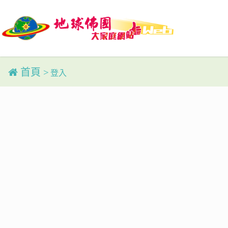
Skip
to
main
content
首頁
>
登入