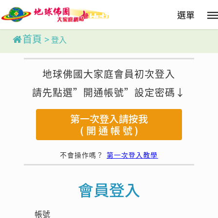
Skip
選單
to
main
content
首頁
>
登入
地球佛國大家庭會員初次登入
請先點選”開通帳號”設定密碼↓
第一次登入請按我
( 開 通 帳 號 )
不會操作嗎？
第一次登入教學
會員登入
帳號