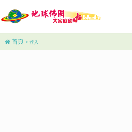
Skip
to
main
content
首頁
>
登入